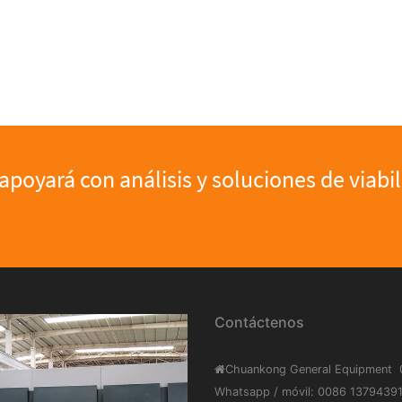
apoyará con análisis y soluciones de viabi
Contáctenos
Chuankong General Equipment
Whatsapp / móvil: 0086 137943