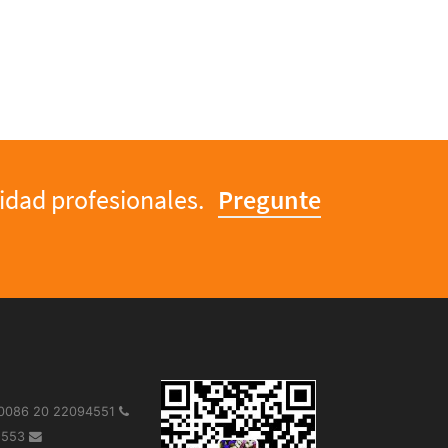
lidad profesionales.
Pregunte
 0086 20 22094551
91553