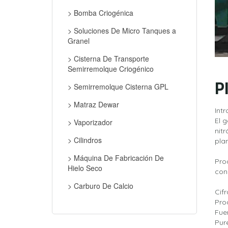
> Bomba Criogénica
> Soluciones De Micro Tanques a
Granel
> Cisterna De Transporte
Semirremolque Criogénico
P
> Semirremolque Cisterna GPL
> Matraz Dewar
Int
El 
> Vaporizador
nit
> Cilindros
pla
> Máquina De Fabricación De
Pro
Hielo Seco
con
> Carburo De Calcio
Cifr
Pro
Fue
Pur