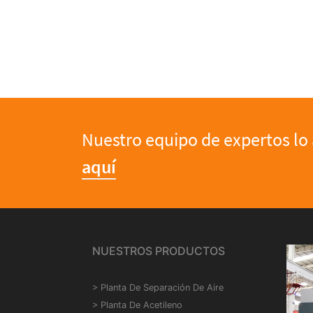
Nuestro equipo de expertos lo 
aquí
NUESTROS PRODUCTOS
>
Planta De Separación De Aire
>
Planta De Acetileno