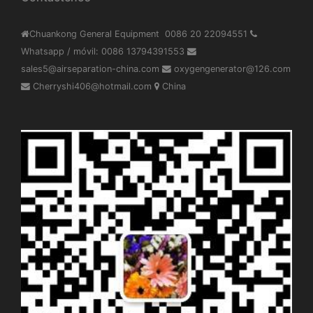
Chuankong General Equipment 0086 20 22094551
Whatsapp / móvil: 0086 13794391553
sales5@airseparation-china.com
oxygengenerator@126.com
Cherryshi406@hotmail.com
China