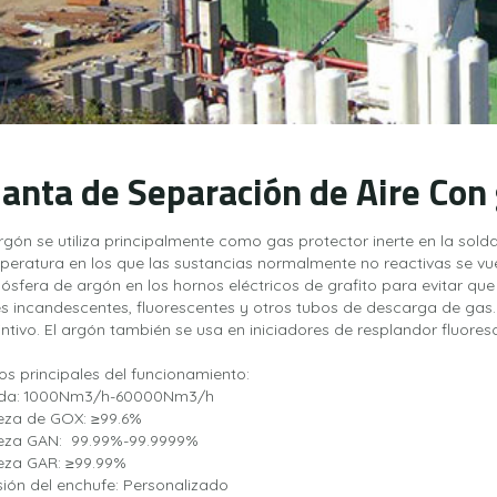
lanta de Separación de Aire Con
argón se utiliza principalmente como gas protector inerte en la sold
peratura en los que las sustancias normalmente no reactivas se vuel
ósfera de argón en los hornos eléctricos de grafito para evitar que
es incandescentes, fluorescentes y otros tubos de descarga de gas.
tintivo. El argón también se usa en iniciadores de resplandor fluores
os principales del funcionamiento:
lida: 1000Nm3/h-60000Nm3/h
eza de GOX: ≥99.6%
eza GAN: 99.99%-99.9999%
eza GAR: ≥99.99%
sión del enchufe: Personalizado