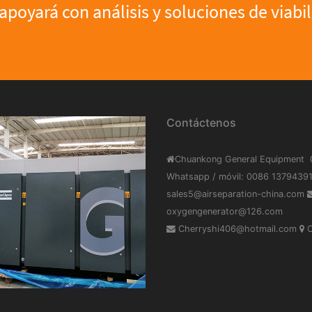
apoyará con análisis y soluciones de viabi
Contáctenos
Chuankong General Equipment
Whatsapp / móvil: 0086 137943
sales5@airseparation-china.com
oxygengenerator@126.com
Cherryshi406@hotmail.com
C