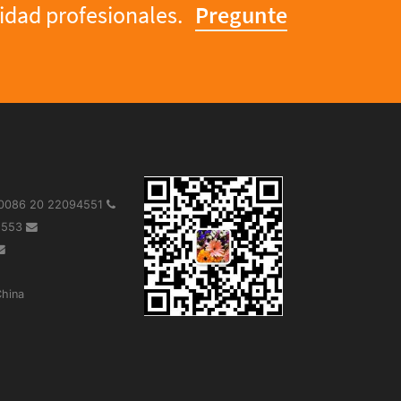
lidad profesionales.
Pregunte
 0086 20 22094551
91553
hina