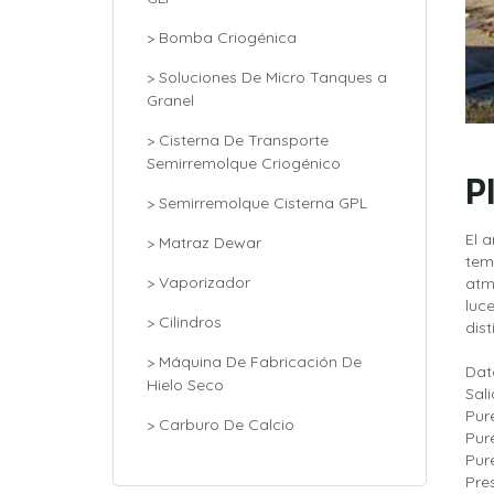
> Bomba Criogénica
> Soluciones De Micro Tanques a
Granel
> Cisterna De Transporte
Semirremolque Criogénico
P
> Semirremolque Cisterna GPL
El 
> Matraz Dewar
tem
> Vaporizador
atm
luc
> Cilindros
dis
> Máquina De Fabricación De
Dat
Hielo Seco
Sa
Pur
> Carburo De Calcio
Pur
Pur
Pre